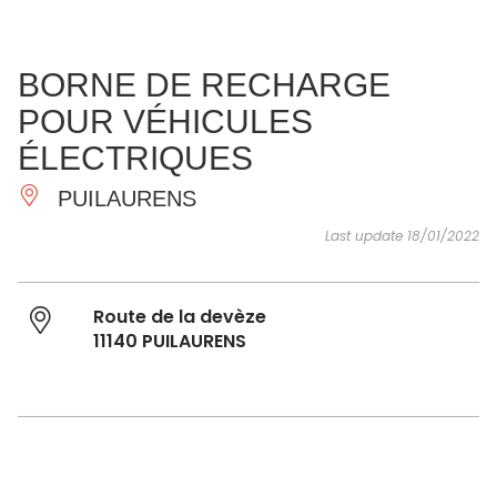
SEE
ESSENTIAL
AND
INSPIRATIONS
AGENDA
BORNE DE RECHARGE
DO
POUR VÉHICULES
ÉLECTRIQUES
PUILAURENS
Last update 18/01/2022
Route de la devèze
11140 PUILAURENS