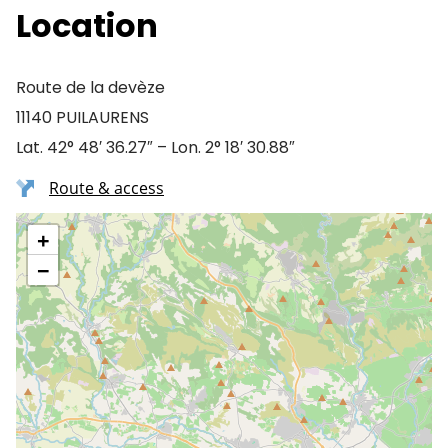
Location
Route de la devèze
11140 PUILAURENS
Lat. 42° 48′ 36.27″ – Lon. 2° 18′ 30.88″
Route & access
+
−