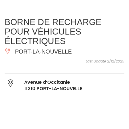
SEE
ESSENTIAL
AND
INSPIRATIONS
AGENDA
BORNE DE RECHARGE
DO
POUR VÉHICULES
ÉLECTRIQUES
PORT-LA-NOUVELLE
Last update 2/12/2025
Avenue d’Occitanie
11210 PORT-LA-NOUVELLE