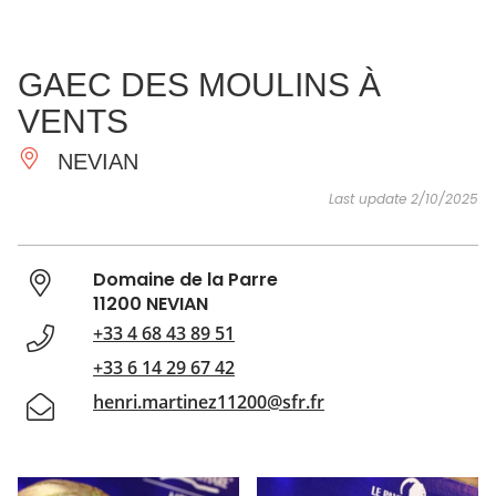
SEE
ESSENTIAL
AND
INSPIRATIONS
AGENDA
GAEC DES MOULINS À
DO
VENTS
NEVIAN
Last update 2/10/2025
Domaine de la Parre
11200 NEVIAN
+33 4 68 43 89 51
+33 6 14 29 67 42
henri.martinez11200@sfr.fr