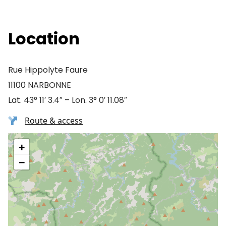
Location
Rue Hippolyte Faure
11100 NARBONNE
Lat. 43° 11′ 3.4″ – Lon. 3° 0′ 11.08″
Route & access
+
−