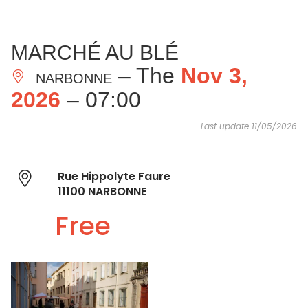
SEE
ESSENTIAL
AND
INSPIRATIONS
AGENDA
MARCHÉ AU BLÉ
DO
– The
Nov 3,
NARBONNE
2026
– 07:00
Last update 11/05/2026
Rue Hippolyte Faure
11100 NARBONNE
Free