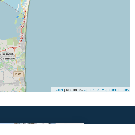
| Map data ©
Leaflet
OpenStreetMap contributors
DORMIR