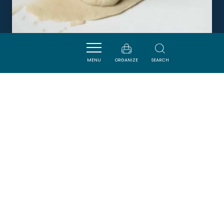
ME.
MENU
ORGANIZE
SEARCH
LIMOUX
DORMIR