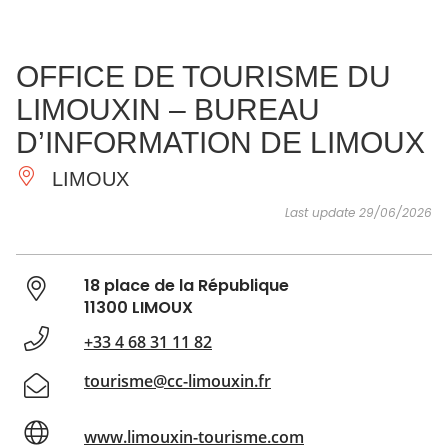
SEE
ESSENTIAL
AND
INSPIRATIONS
AGENDA
OFFICE DE TOURISME DU
DO
LIMOUXIN – BUREAU
D’INFORMATION DE LIMOUX
LIMOUX
Last update 29/06/2026
18 place de la République
11300 LIMOUX
+33 4 68 31 11 82
tourisme@cc-limouxin.fr
www.limouxin-tourisme.com