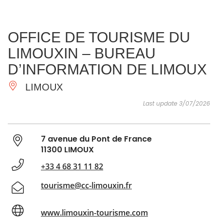
SEE
ESSENTIAL
AND
INSPIRATIONS
AGENDA
OFFICE DE TOURISME DU
DO
LIMOUXIN – BUREAU
D’INFORMATION DE LIMOUX
LIMOUX
Last update 3/07/2026
7 avenue du Pont de France
11300 LIMOUX
+33 4 68 31 11 82
tourisme@cc-limouxin.fr
www.limouxin-tourisme.com