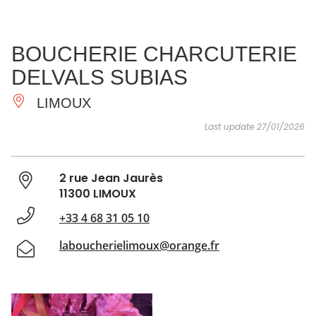
SEE
ESSENTIAL
AND
INSPIRATIONS
AGENDA
BOUCHERIE CHARCUTERIE
DO
DELVALS SUBIAS
LIMOUX
Last update 27/01/2026
2 rue Jean Jaurès
11300 LIMOUX
+33 4 68 31 05 10
laboucherielimoux@orange.fr