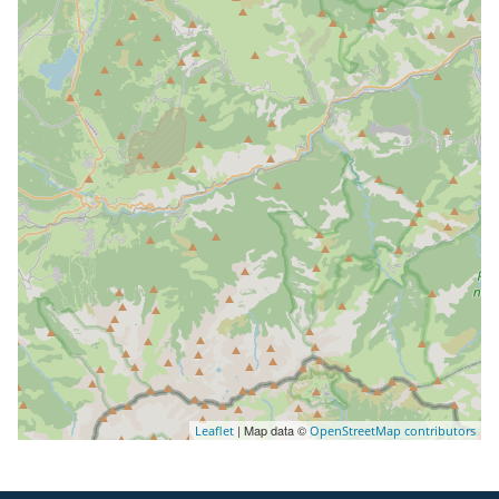
| Map data ©
Leaflet
OpenStreetMap contributors