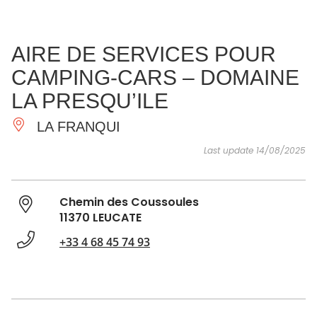
SEE
ESSENTIAL
AND
INSPIRATIONS
AGENDA
AIRE DE SERVICES POUR
DO
CAMPING-CARS – DOMAINE
LA PRESQU’ILE
LA FRANQUI
Last update 14/08/2025
Chemin des Coussoules
11370 LEUCATE
+33 4 68 45 74 93