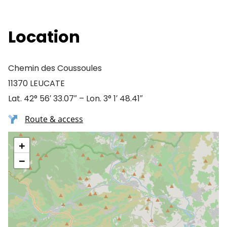
Location
Chemin des Coussoules
11370 LEUCATE
Lat. 42° 56′ 33.07″ – Lon. 3° 1′ 48.41″
Route & access
+
−