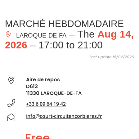
SEE
ESSENTIAL
AND
INSPIRATIONS
AGENDA
MARCHÉ HEBDOMADAIRE
DO
– The
Aug 14,
LAROQUE-DE-FA
2026
– 17:00 to 21:00
Last update 16/02/2026
Aire de repos
D613
11330 LAROQUE-DE-FA
+33 6 09 64 19 42
info@court-circuitencorbieres.fr
Free