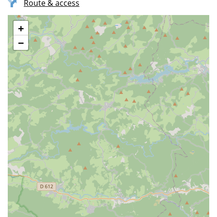
Route & access
+
−