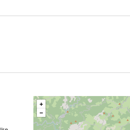
+
−
lire