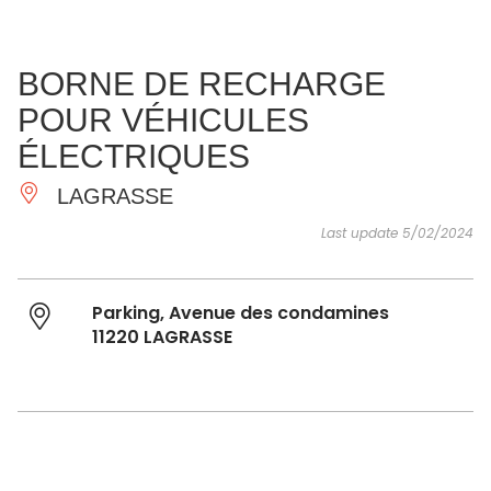
SEE
ESSENTIAL
AND
INSPIRATIONS
AGENDA
BORNE DE RECHARGE
DO
POUR VÉHICULES
ÉLECTRIQUES
LAGRASSE
Last update 5/02/2024
Parking, Avenue des condamines
11220 LAGRASSE