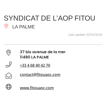
SEE
ESSENTIAL
AND
INSPIRATIONS
AGENDA
SYNDICAT DE L’AOP FITOU
DO
LA PALME
Last update 13/05/2026
37 bis avenue de la mer
11480 LA PALME
+33 4 68 40 42 70
contact@fitouaoc.com
www.fitouaoc.com