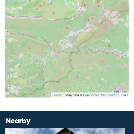
| Map data ©
Leaflet
OpenStreetMap contributors
Nearby