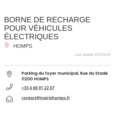
SEE
ESSENTIAL
AND
INSPIRATIONS
AGENDA
BORNE DE RECHARGE
DO
POUR VÉHICULES
ÉLECTRIQUES
HOMPS
Last update 21/10/2024
Parking du foyer municipal, Rue du Stade
11200 HOMPS
+33 4 68 91 22 07
contact@mairiehomps.fr