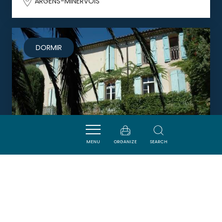
ARGENS-MINERVOIS
DORMIR
MENU
ORGANIZE
SEARCH
LE JARDIN D'HOMPS