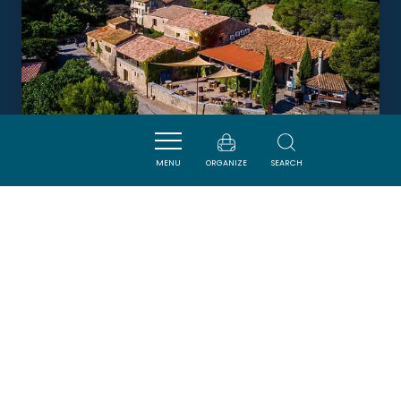
MENU
ORGANIZE
SEARCH
CHÂTEAU LE BOUÏS
GRUISSAN
DORMIR