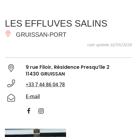
SEE
ESSENTIAL
AND
INSPIRATIONS
AGENDA
LES EFFLUVES SALINS
DO
GRUISSAN-PORT
Last update 22/05/2026
9 rue Filoir, Résidence Presqu’île 2
11430 GRUISSAN
+33 7 44 86 04 78
E-mail