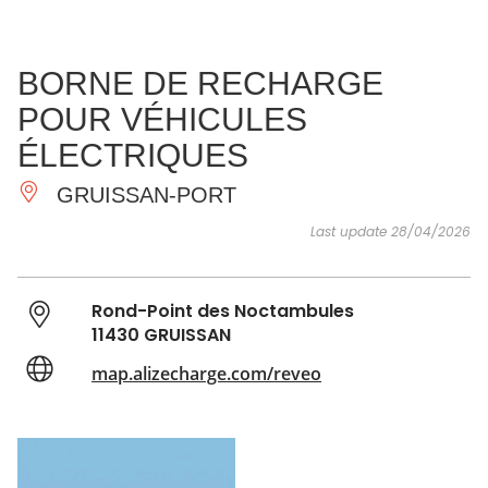
SEE
ESSENTIAL
AND
INSPIRATIONS
AGENDA
BORNE DE RECHARGE
DO
POUR VÉHICULES
ÉLECTRIQUES
GRUISSAN-PORT
Last update 28/04/2026
Rond-Point des Noctambules
11430 GRUISSAN
map.alizecharge.com/reveo