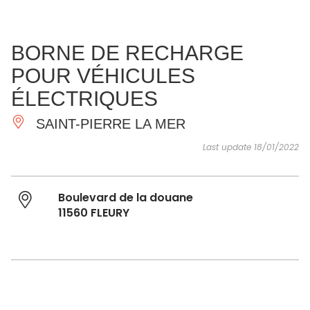
SEE
ESSENTIAL
AND
INSPIRATIONS
AGENDA
BORNE DE RECHARGE
DO
POUR VÉHICULES
ÉLECTRIQUES
SAINT-PIERRE LA MER
Last update 18/01/2022
Boulevard de la douane
11560 FLEURY