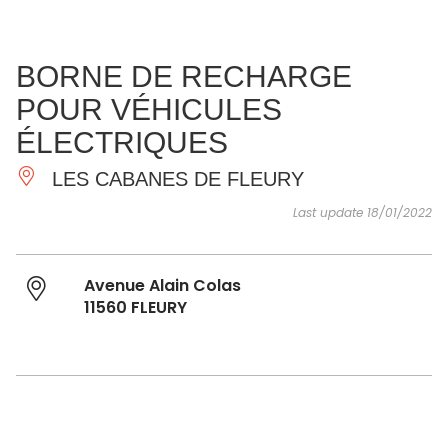
SEE
ESSENTIAL
AND
INSPIRATIONS
AGENDA
BORNE DE RECHARGE
DO
POUR VÉHICULES
ÉLECTRIQUES
LES CABANES DE FLEURY
Last update 18/01/2022
Avenue Alain Colas
11560 FLEURY