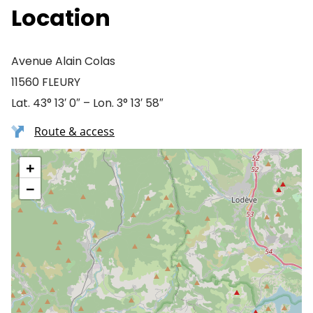
Location
Avenue Alain Colas
11560 FLEURY
Lat. 43° 13′ 0″ – Lon. 3° 13′ 58″
Route & access
+
−