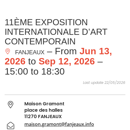
SEE
ESSENTIAL
AND
INSPIRATIONS
AGENDA
11ÈME EXPOSITION
DO
INTERNATIONALE D’ART
CONTEMPORAIN
– From
Jun 13,
FANJEAUX
2026
to
Sep 12, 2026
–
15:00 to 18:30
Last update 22/05/2026
Maison Gramont
place des halles
11270 FANJEAUX
maison.gramont@fanjeaux.info