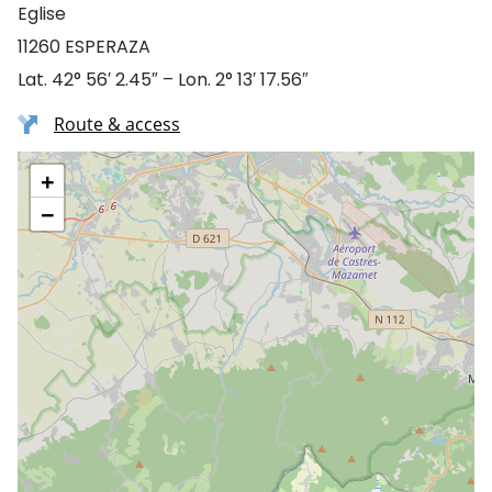
Eglise
11260 ESPERAZA
Lat. 42° 56′ 2.45″ – Lon. 2° 13′ 17.56″
Route & access
+
−