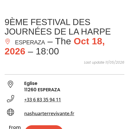
SEE
ESSENTIAL
AND
INSPIRATIONS
AGENDA
9ÈME FESTIVAL DES
DO
JOURNÉES DE LA HARPE
– The
Oct 18,
ESPERAZA
2026
– 18:00
Last update 11/05/2026
Eglise
11260 ESPERAZA
+33 6 83 35 94 11
nashuarterrevivante.fr
From