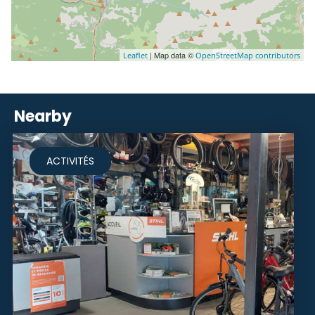
| Map data ©
Leaflet
OpenStreetMap contributors
Nearby
ACTIVITÉS