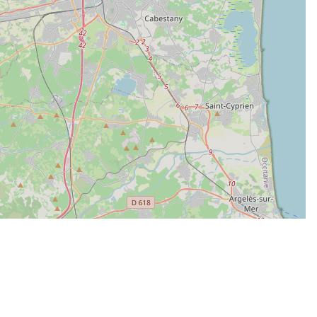
| Map data ©
Leaflet
OpenStreetMap contributors