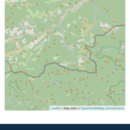
| Map data ©
Leaflet
OpenStreetMap contributors