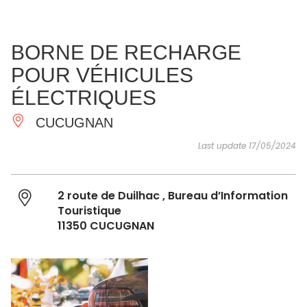
SEE
ESSENTIAL
AND
INSPIRATIONS
AGENDA
BORNE DE RECHARGE
DO
POUR VÉHICULES
ÉLECTRIQUES
CUCUGNAN
Last update 17/05/2024
2 route de Duilhac , Bureau d’Information
Touristique
11350 CUCUGNAN