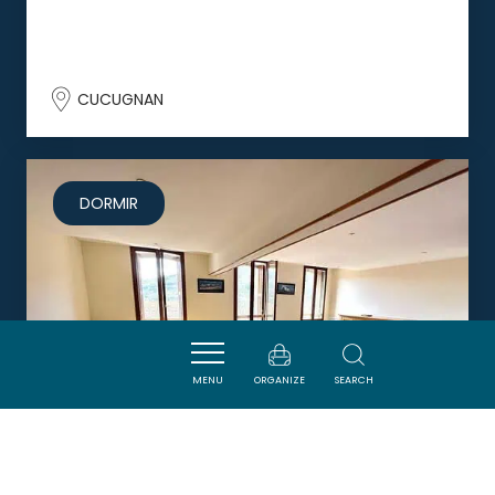
CUCUGNAN
DORMIR
MENU
ORGANIZE
SEARCH