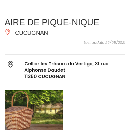
SEE
ESSENTIAL
AND
INSPIRATIONS
AGENDA
AIRE DE PIQUE-NIQUE
DO
CUCUGNAN
Last update 26/05/2021
Cellier les Trésors du Vertige, 31 rue
Alphonse Daudet
11350 CUCUGNAN