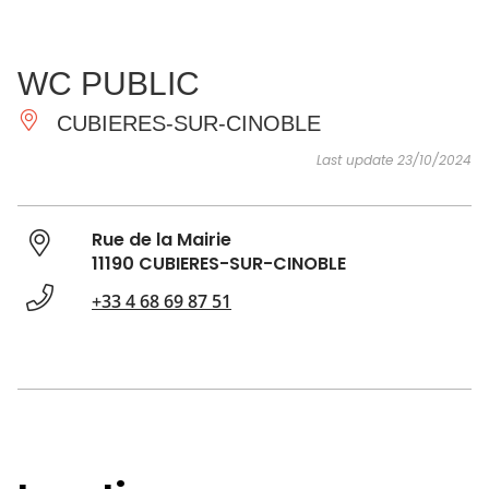
SEE
ESSENTIAL
AND
INSPIRATIONS
AGENDA
WC PUBLIC
DO
CUBIERES-SUR-CINOBLE
Last update 23/10/2024
Rue de la Mairie
11190 CUBIERES-SUR-CINOBLE
+33 4 68 69 87 51