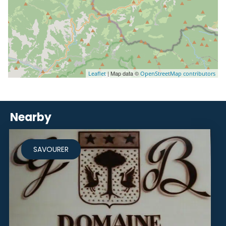
| Map data ©
Leaflet
OpenStreetMap contributors
Nearby
SAVOURER