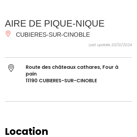
SEE
ESSENTIAL
AND
INSPIRATIONS
AGENDA
AIRE DE PIQUE-NIQUE
DO
CUBIERES-SUR-CINOBLE
Last update 23/10/2024
Route des châteaux cathares, Four à
pain
11190 CUBIERES-SUR-CINOBLE
Location