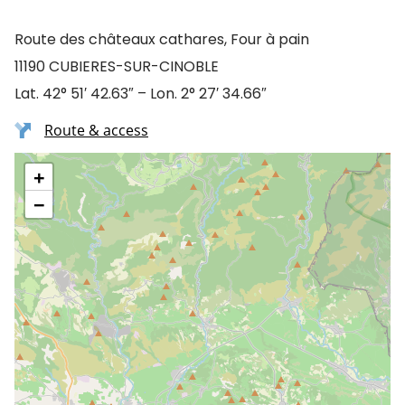
Route des châteaux cathares, Four à pain
11190 CUBIERES-SUR-CINOBLE
Lat. 42° 51′ 42.63″ – Lon. 2° 27′ 34.66″
Route & access
+
−