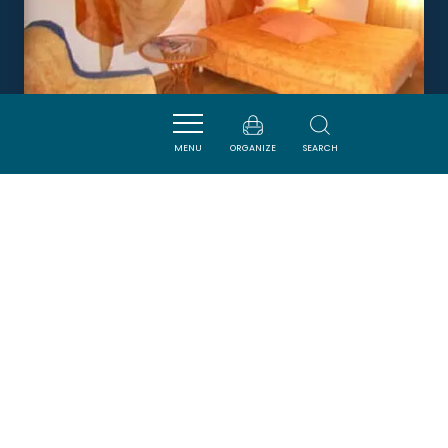
MENU
ORGANIZE
SEARCH
LA TAVERNE
CUBIERES-SUR-CINOBLE
Newsletter
Sign up for the ADT de l’Aude newsletter to