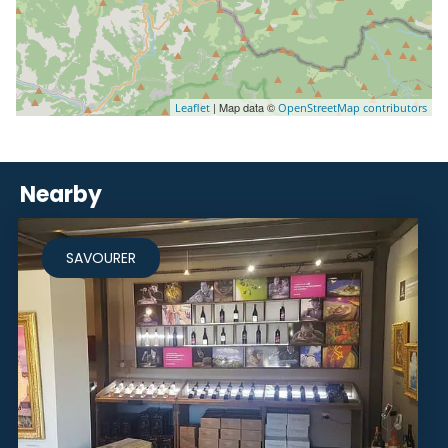
| Map data ©
Leaflet
OpenStreetMap contributors
Nearby
SAVOURER