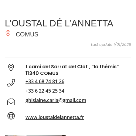
SEE
ESSENTIAL
AND
INSPIRATIONS
AGENDA
L’OUSTAL DÉ L’ANNETTA
DO
COMUS
Last update 1/01/2026
1 cami del Sarrat del Clôt , “la thémis”
11340 COMUS
+33 4 68 74 81 26
+33 6 22 45 25 34
ghislaine.caria@gmail.com
www.loustaldelannetta.fr