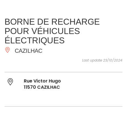
SEE
ESSENTIAL
AND
INSPIRATIONS
AGENDA
BORNE DE RECHARGE
DO
POUR VÉHICULES
ÉLECTRIQUES
CAZILHAC
Last update 23/10/2024
Rue Victor Hugo
11570 CAZILHAC