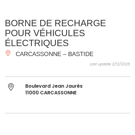
SEE
ESSENTIAL
AND
INSPIRATIONS
AGENDA
BORNE DE RECHARGE
DO
POUR VÉHICULES
ÉLECTRIQUES
CARCASSONNE – BASTIDE
Last update 2/12/2025
Boulevard Jean Jaurès
11000 CARCASSONNE