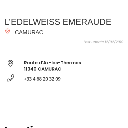
SEE
ESSENTIAL
AND
INSPIRATIONS
AGENDA
L’EDELWEISS EMERAUDE
DO
CAMURAC
Last update 12/02/2019
Route d’Ax-les-Thermes
11340 CAMURAC
+33 4 68 20 32 09