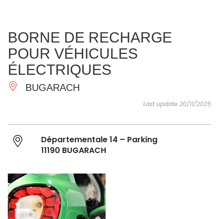
SEE
ESSENTIAL
AND
INSPIRATIONS
AGENDA
BORNE DE RECHARGE
DO
POUR VÉHICULES
ÉLECTRIQUES
BUGARACH
Last update 20/11/2025
Départementale 14 – Parking
11190 BUGARACH