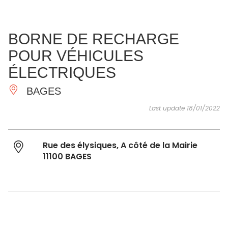
SEE
ESSENTIAL
AND
INSPIRATIONS
AGENDA
BORNE DE RECHARGE
DO
POUR VÉHICULES
ÉLECTRIQUES
BAGES
Last update 18/01/2022
Rue des élysiques, A côté de la Mairie
11100 BAGES