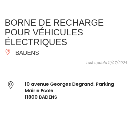
SEE
ESSENTIAL
AND
INSPIRATIONS
AGENDA
BORNE DE RECHARGE
DO
POUR VÉHICULES
ÉLECTRIQUES
BADENS
Last update 11/07/2024
10 avenue Georges Degrand, Parking
Mairie Ecole
11800 BADENS