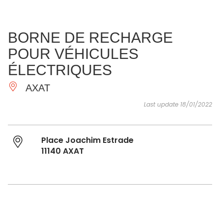
SEE
ESSENTIAL
AND
INSPIRATIONS
AGENDA
BORNE DE RECHARGE
DO
POUR VÉHICULES
ÉLECTRIQUES
AXAT
Last update 18/01/2022
Place Joachim Estrade
11140 AXAT