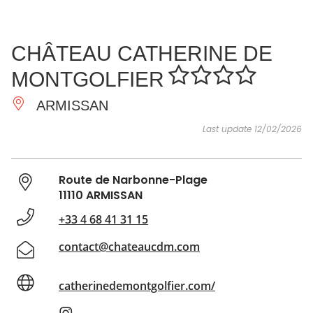
SEE
ESSENTIAL
AND
INSPIRATIONS
AGENDA
CHÂTEAU CATHERINE DE
DO
MONTGOLFIER
ARMISSAN
Last update 12/02/2026
Route de Narbonne-Plage
11110 ARMISSAN
+33 4 68 41 31 15
contact@chateaucdm.com
catherinedemontgolfier.com/