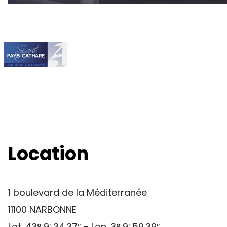
Location
1 boulevard de la Méditerranée
11100 NARBONNE
Lat. 43° 9′ 34.37″ – Lon. 3° 9′ 59.39″