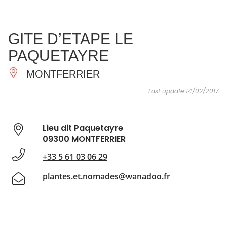
SEE
ESSENTIAL
AND
INSPIRATIONS
AGENDA
GITE D’ETAPE LE
DO
PAQUETAYRE
MONTFERRIER
Last update 14/02/2017
Lieu dit Paquetayre
09300 MONTFERRIER
+33 5 61 03 06 29
plantes.et.nomades@wanadoo.fr