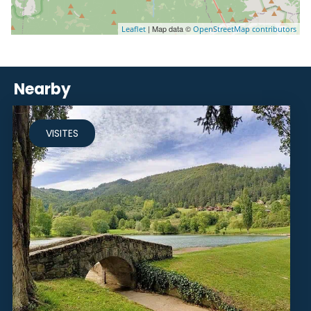
| Map data ©
Leaflet
OpenStreetMap contributors
Nearby
VISITES